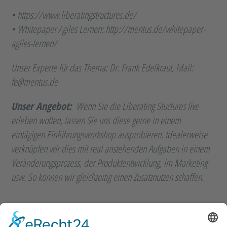
• https://www.liberatingstructures.de/
• Whitepaper Agiles Lernen: http://mentus.de/whitepaper-
agiles-lernen/
Unser Experte für das Thema: Dr. Frank Edelkraut, Mail:
fe@mentus.de
Unser Angebot:
Wenn Sie die Liberating Stuctures live
erleben wollen, lassen Sie uns diese gerne in einem
eintägigen Einführungsworkshop ausprobieren. Idealerweise
verknüpfen wir dies mit real anstehenden Aufgaben in einem
Veränderungsprozess, der Produktentwicklung, im Marketing
usw. So können wir gleichzeitig einen Zusatznutzen schaffen.
Themen in diesem Artikel: //
alle Lösungsansätze anzeigen