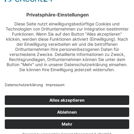
Über die Lernonauten
Termine
//
Bücher
Home
Impressum
//
Datenschutz
Kontakt:
lernen@lernonauten.de