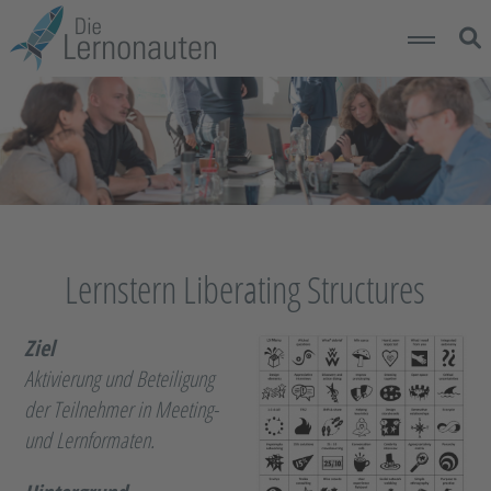
Über die Lernonauten
Lernplaneten
Lernsterne
Lernstern Liberating Structures
Kontakt
Ziel
Aktivierung und Beteiligung
der Teilnehmer in Meeting-
und Lernformaten.